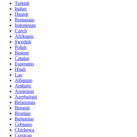
Turkish
Italian
Danish
Romanian
Indonesian
Czech
Afrikaans
Swedish
Polish
Basque
Catalan
Esperanto
Hindi
Lao
Albanian
Amharic
Armenian
Azerbaijani
Belarusian
Bengali
Bosnian
Bulgarian
Cebuano
Chichewa
Corsican