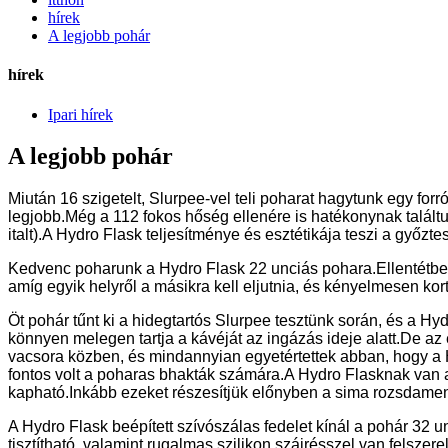
hírek
A legjobb pohár
hírek
Ipari hírek
A legjobb pohár
Miután 16 szigetelt, Slurpee-vel teli poharat hagytunk egy f
legjobb.Még a 112 fokos hőség ellenére is hatékonynak talált
italt).A Hydro Flask teljesítménye és esztétikája teszi a győzte
Kedvenc poharunk a Hydro Flask 22 unciás pohara.Ellentétben 
amíg egyik helyről a másikra kell eljutnia, és kényelmesen kor
Öt pohár tűnt ki a hidegtartós Slurpee tesztünk során, és a Hyd
könnyen melegen tartja a kávéját az ingázás ideje alatt.De az 
vacsora közben, és mindannyian egyetértettek abban, hogy a
fontos volt a poharas bhakták számára.A Hydro Flasknak van a
kapható.Inkább ezeket részesítjük előnyben a sima rozsdament
A Hydro Flask beépített szívószálas fedelet kínál a pohár 32 u
tisztítható, valamint rugalmas szilikon szájrésszel van felsze