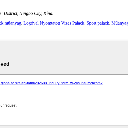
 District, Ningbo City, Kína.
ack műanyag
,
Logóval Nyomtatott Vizes Palack
,
Sport palack
,
Műanyag 