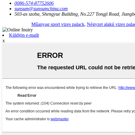
0086-574-87752606
sunsum@sunsumchina.com
503-as szoba, Shengyue Building, No.227 Tongji Road, Jiangbei
Műanyag sport vizes palack
,
Négyzet alakú vizes pal
Küldjön e-mailt
x