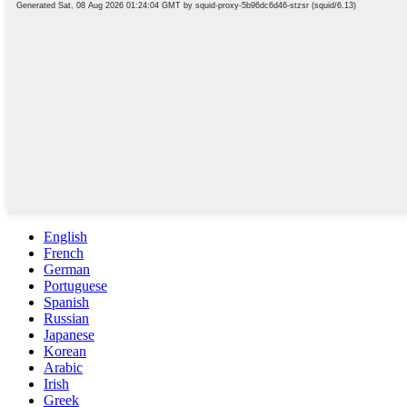
English
French
German
Portuguese
Spanish
Russian
Japanese
Korean
Arabic
Irish
Greek